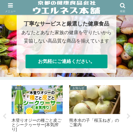
熊本物産屋/水の子会/クルスデルスール/有機野菜/健康食品
メニュー
検索
丁寧なサービスと厳選した健康食品
あなたとあなた家族の健康を守りたいから
妥協しない高品質な商品を揃えています
お気軽にご連絡ください。
商品
お知らせ
お
価
木登りオジーの種ごと皮ご
熊本水の子「桜玉ねぎ」の
オ
とシークヮーサー[本気搾
ご案内
能
り]
『