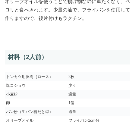
オリーブオイルを使うことで揚げ物なのに重たくなく、ペ
ロリと食べきれます。少量の油で、フライパンを使用して
作りますので、後片付けもラクチン。
材料（2人前）
トンカツ用豚肉（ロース）
2枚
塩コショウ
少々
小麦粉
適量
卵
1個
パン粉（生パン粉だと◎）
適量
オリーブオイル
フライパン1cm分