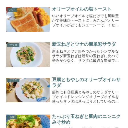
で疲れた体に栄養補給ができる一品で
す。材料（2人前）とんかつ用豚ロース2
オリーブオイルの塩トースト
パン
枚塩コショウ少々薄力粉...
いいオリーブオイルは塩だけでも風味豊
かで美味◎トーストにしみこんだオリー
ブオイルがとてもジューシーで、くせに
なる味です。是非、クルスデルスールを
使用して、お試しください♪
新玉ねぎとツナの簡単彩サラダ
サラダ
新玉ねぎとツナ缶をつかったシンプルな
サラダ新玉ねぎは通常の玉ねぎに比べて
辛みが少なく、サラダに最適な野菜で
す。生のまま食べることでより効率よく
栄養を摂ることができ、お腹も体も満た
される一石二鳥のレシピです。生野菜は
体を冷やすといわれますが、...
豆腐ともやしのオリーブオイルサ
サラダ
ラダ
節約にも◎豆腐ともやしのサラダオリー
ブオイルドレッシングオリーブオイルを
使ったサラダはさっぱりとしているの
で、オリーブオイルで少しコクを足すと
おいしくなります。豆腐ももやしも安く
で手に入る食材なので、お財布がピンチ
たっぷり玉ねぎと豚肉のニンニク
お肉
な給料日前などにも便利！材...
みそ炒め