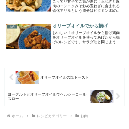
こってり甘辛でご飯が進む！玉ねぎと豚
肉のニンニクみそ炒め玉ねぎに含まれる
硫化アリルという成分はビタミンB1の吸
収を促してくれる効果があるため、豚肉
との食べ合わせは抜群です。姜焼きでも
玉ねぎと食べますが、今回は少し違った
オリーブオイルでから揚げ
お肉
「味噌」で味付け。さら...
おいしい！オリーブオイルから揚げ鶏肉
をオリーブオイルを使ってあげたから揚
げのレシピです。サラダ油と同じように
多めの油で揚げるのではなく、フライパ
ンなどで少なめの油で揚げることがで
き、ジューシーなのに重たくなく、たく
さん食べれるから揚げが完成...
オリーブオイルの塩トースト
ヨーグルトとオリーブオイルでヘルシーコール
スロー
ホーム
レシピカテゴリー
お肉