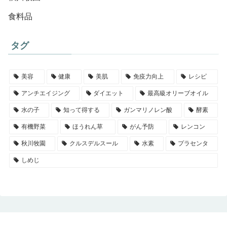
食料品
タグ
美容
健康
美肌
免疫力向上
レシピ
アンチエイジング
ダイエット
最高級オリーブオイル
水の子
知って得する
ガンマリノレン酸
酵素
有機野菜
ほうれん草
がん予防
レンコン
秋川牧園
クルスデルスール
水素
プラセンタ
しめじ