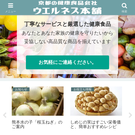
熊本物産屋/水の子会/クルスデルスール/有機野菜/健康食品
メニュー
検索
丁寧なサービスと厳選した健康食品
あなたとあなた家族の健康を守りたいから
妥協しない高品質な商品を揃えています
お気軽にご連絡ください。
お知らせ
お役立ち情報
お
冷
熊本水の子「桜玉ねぎ」の
しめじの実はすごい栄養価
「
ご案内
と、簡単おすすめレシピ
方
だ