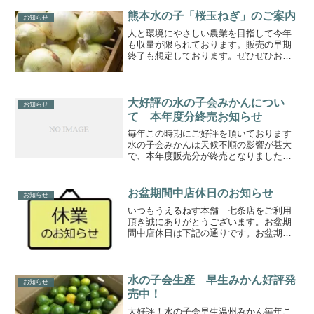
ルネス本舗 稲荷店を閉店致しました。
以後は、下京区、うえるねす本舗七条店
熊本水の子「桜玉ねぎ」のご案内
お知らせ
の店内に移転いたします。...
人と環境にやさしい農業を目指して今年
も収量が限られております。販売の早期
終了も想定しております。ぜひぜひお早
めに「桜玉ねぎ」をお考えの方はご注文
頂きますよう、よろしくお願い致しま
す。今年も弊社では5ｋｇ箱入り、１０ｋ
ｇ箱入りを直送ならではの...
大好評の水の子会みかんについ
お知らせ
て 本年度分終売お知らせ
毎年この時期にご好評を頂いております
水の子会みかんは天候不順の影響が甚大
で、本年度販売分が終売となりました。
誠に残念ではございますが何卒ご理解頂
きますようお願い致します。
お盆期間中店休日のお知らせ
お知らせ
いつもうえるねす本舗 七条店をご利用
頂き誠にありがとうございます。お盆期
間中店休日は下記の通りです。お盆期間
中店休日８月１４日（水）～８月１７日
（日）の４日間以上となります。８月１
８日（月）より通常通り営業再開致しま
す。期間中はご不便をお掛...
水の子会生産 早生みかん好評発
お知らせ
売中！
大好評！水の子会早生温州みかん毎年こ