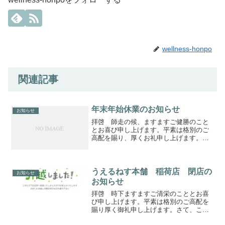
wellness-honpo
関連記事
年末年始休業のお知らせ
お知らせ
拝啓 師走の候、ますますご健勝のこと
とお喜び申し上げます。平素は格別のご
高配を賜り、厚くお礼申し上げます。さ
て、有限会社ウエルネス本舗では年末年
始の休業日につきまして、下記のとおり
休業日とさせていただきます。皆様には
大変ご迷惑をおかけいたし...
うえるねす本舗 稲荷店 閉店の
お知らせ
お知らせ
拝啓 時下ますますご清栄のこととお喜
び申し上げます。平素は格別のご高配を
賜り厚く御礼申し上げます。さて、この
たび弊社では３月３１日をもって、ウエ